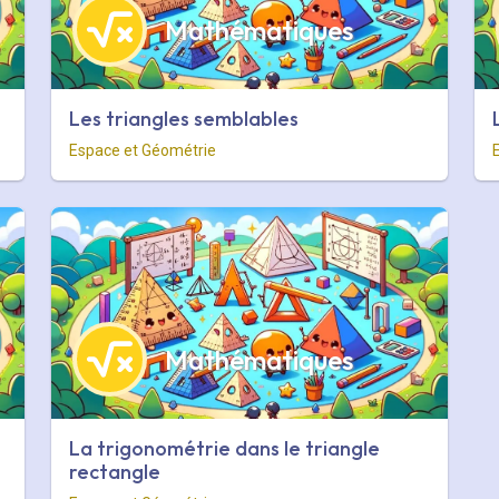
Mathématiques
Les triangles semblables
Espace et Géométrie
Mathématiques
La trigonométrie dans le triangle
rectangle