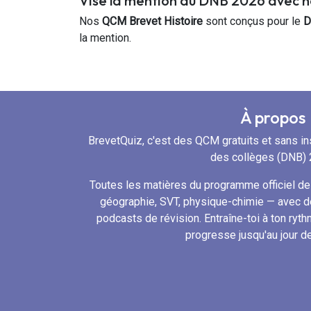
Vise la mention au DNB 2026 avec n
Nos
QCM Brevet Histoire
sont conçus pour le
D
la mention.
À propos
BrevetQuiz, c'est des QCM gratuits et sans ins
des collèges (DNB) 
Toutes les matières du programme officiel de 
géographie, SVT, physique-chimie — avec d
podcasts de révision. Entraîne-toi à ton ryth
progresse jusqu'au jour d