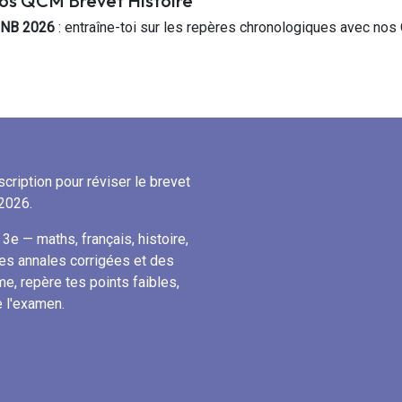
os QCM Brevet Histoire
NB 2026
: entraîne-toi sur les repères chronologiques avec nos
cription pour réviser le brevet
2026.
3e — maths, français, histoire,
es annales corrigées et des
me, repère tes points faibles,
e l'examen.