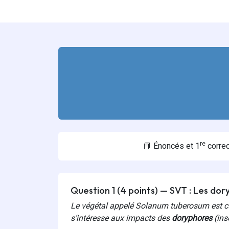
re
📘 Énoncés et 1
correc
Question 1 (4 points) — SVT : Les do
Le végétal appelé
Solanum tuberosum
est c
s’intéresse aux impacts des
doryphores
(ins