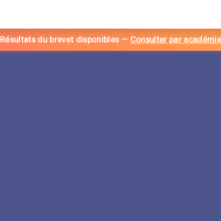
 Résultats du brevet disponibles
—
Consulter par académi