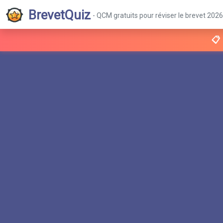
BrevetQuiz
- QCM gratuits pour réviser le brevet 2026
📋