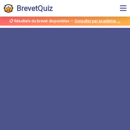
BrevetQuiz
📋 Résultats du brevet disponibles
—
Consulter par académie →