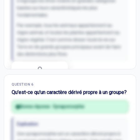
il regroupe les êtres vivants en grandes catégories
basées sur leurs caractéristiques les plus
fondamentales.
Par exemple, tous les animaux appartiennent au
règne animal, et toutes les plantes appartiennent au
règne végétal. C’est comme diviser toute la vie sur
Terre en de grands groupes principaux avant de faire
des distinctions plus fines.
Correction Q
5
QUESTION
6
Inscris-toi pour débloquer
Qu'est-ce qu'un caractère dérivé propre à un groupe?
Bonne réponse :
Synapomorphie
Explication
Une synapomorphie est un caractère dérivé propre à