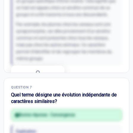
un groupe spécifique d'êtres vivants. Cela signifie que
ce trait est apparu chez un ancêtre commun de ce
groupe et a été transmis à tous ses descendants.
Par exemple, les plumes chez les oiseaux sont une
synapomorphie, car elles proviennent d'un ancêtre
commun et sont présentes chez tous les oiseaux,
mais pas chez les autres animaux. Ce caractère
permet d’identifier et de regrouper les membres du
même groupe.
Correction Q
6
QUESTION
7
Inscris-toi pour débloquer
Quel terme désigne une évolution indépendante de
caractères similaires?
Bonne réponse :
Convergence
Explication