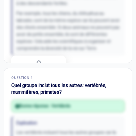
à des descendants fertiles.
Par exemple, tous les chiens, du chihuahua au
labrador, sont de la même espèce car ils peuvent avoir
des chiots ensemble. Si deux animaux ne peuvent pas
avoir de petits ensemble, ils sont de différentes
espèces. Cela aide les scientifiques à organiser et
comprendre la diversité de la vie sur Terre.
Correction Q
3
QUESTION
4
Inscris-toi pour débloquer
Quel groupe inclut tous les autres: vertébrés,
mammifères, primates?
Bonne réponse :
Vertébrés
Explication
Les vertébrés incluent tous les autres groupes car ils