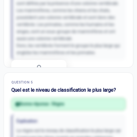
sont définis par la présence d'une colonne vertébrale.
Les mammifères, comme les chiens et les chats,
possèdent une colonne vertébrale et sont donc des
vertébrés. Les primates, comme les humains et les
singes, sont un sous-groupe de mammifères et ont
aussi une colonne vertébrale.
Donc, les vertébrés forment le groupe le plus large qui
englobe les mammifères et les primates.
Correction Q
4
QUESTION
5
Inscris-toi pour débloquer
Quel est le niveau de classification le plus large?
Bonne réponse :
Règne
Explication
Le règne est le niveau de classification le plus large car