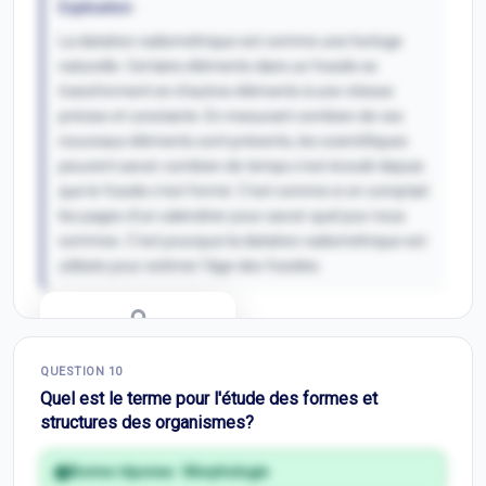
Explication
La datation radiométrique est comme une horloge
naturelle. Certains éléments dans un fossile se
transforment en d'autres éléments à une vitesse
précise et constante. En mesurant combien de ces
nouveaux éléments sont présents, les scientifiques
peuvent savoir combien de temps s'est écoulé depuis
que le fossile s'est formé. C'est comme si on comptait
les pages d'un calendrier pour savoir quel jour nous
sommes. C'est pourquoi la datation radiométrique est
utilisée pour estimer l'âge des fossiles.
Correction Q
9
QUESTION
10
Inscris-toi pour débloquer
Quel est le terme pour l'étude des formes et
structures des organismes?
Bonne réponse :
Morphologie