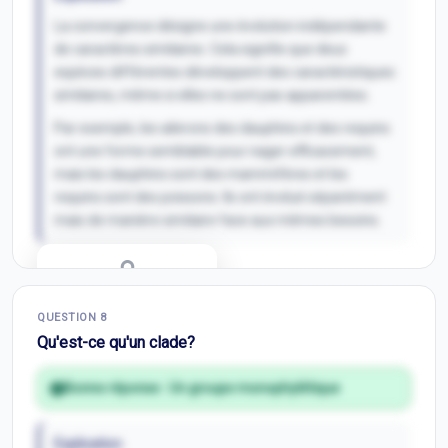
La convergence désigne une évolution indépendante
de caractères similaires. Cela signifie que deux
espèces différentes développent des caractéristiques
similaires, même si elles ne sont pas apparentées.
Par exemple, les ailerons des dauphins et des requins
ont une forme semblable pour nager efficacement,
mais les dauphins sont des mammifères et les
requins sont des poissons. Ils ont évolué séparément
mais de manière similaire face aux mêmes besoins.
Correction Q
7
QUESTION
8
Inscris-toi pour débloquer
Qu'est-ce qu'un clade?
Bonne réponse :
Un groupe monophylétique
Explication