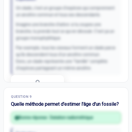
Un clade, c'est un groupe d'espèces qui comprennent
un ancêtre commun et tous ses descendants.
Imagine une branche d'arbre: si tu coupes une
branche, tu prends tout ce qui en découle. C'est ça un
groupe monophylétique.
Par exemple, tous les oiseaux forment un clade parce
qu'ils descendent tous d'un ancêtre commun.
Donc, un clade représente une "famille" complète
d'espèces partageant un même ancêtre.
Correction Q
8
QUESTION
9
Inscris-toi pour débloquer
Quelle méthode permet d'estimer l'âge d'un fossile?
Bonne réponse :
Datation radiométrique