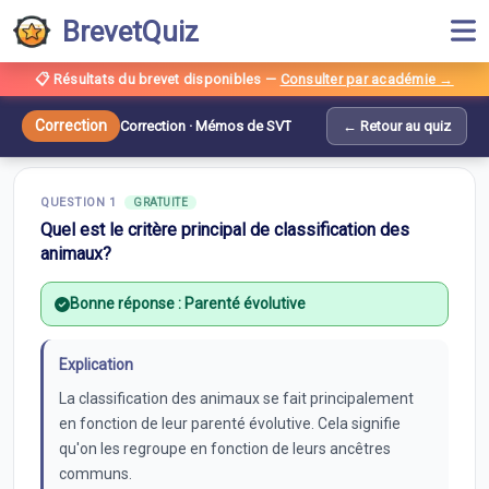
BrevetQuiz
📋 Résultats du brevet disponibles
—
Consulter par académie →
Correction —
Mémos de SVT
Correction
Correction ·
Mémos de SVT
← Retour au quiz
10
questions ·
Le vivant et son évolution
QUESTION
1
GRATUITE
Quel est le critère principal de classification des
animaux?
Bonne réponse :
Parenté évolutive
Explication
La classification des animaux se fait principalement
en fonction de leur parenté évolutive. Cela signifie
qu'on les regroupe en fonction de leurs ancêtres
communs.