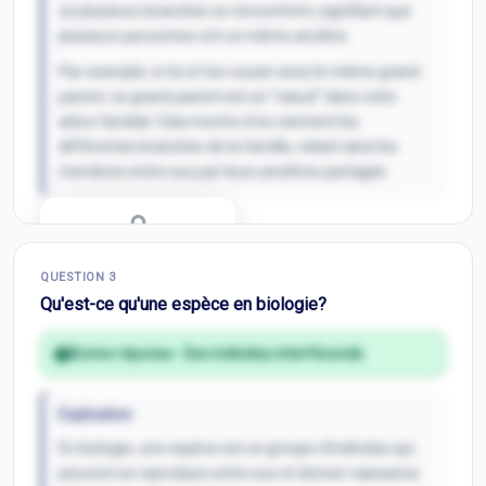
où plusieurs branches se rencontrent, signifiant que
plusieurs personnes ont ce même ancêtre.
Par exemple, si toi et ton cousin avez le même grand-
parent, ce grand-parent est un "nœud" dans votre
arbre familial. Cela montre d'où viennent les
différentes branches de la famille, reliant ainsi les
membres entre eux par leurs ancêtres partagés.
Correction Q
2
QUESTION
3
Inscris-toi pour débloquer
Qu'est-ce qu'une espèce en biologie?
Bonne réponse :
Des individus interféconds
Explication
En biologie, une espèce est un groupe d'individus qui
peuvent se reproduire entre eux et donner naissance