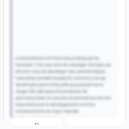
La testostérone est l'hormone produite par les
testicules. C'est une sorte de messager chimique qui
dit à ton corps de développer des caractéristiques
masculines pendant la puberté, comme la voix qui
devient plus grave et les poils qui poussent sur le
visage. Elle aide aussi à la production de
spermatozoïdes. En résumé, la testostérone est très
importante pour le développement et le bon
fonctionnement du corps masculin.