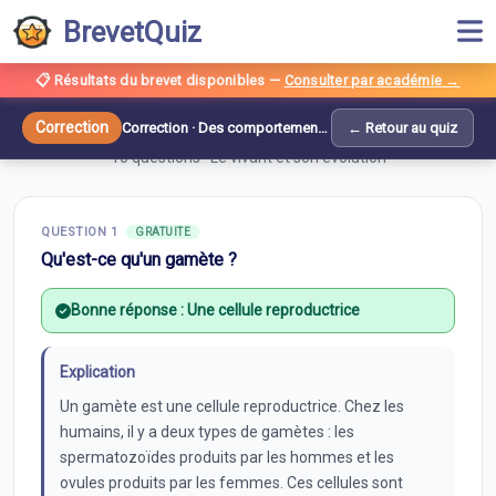
BrevetQuiz
📋 Résultats du brevet disponibles
—
Consulter par académie →
Correction —
Des comportements
responsables vis-à-vis de la sexualité
Correction
Correction ·
Des comportements responsables vis-à-vis de la sexualité
← Retour au quiz
10
questions ·
Le vivant et son évolution
QUESTION
1
GRATUITE
Qu'est-ce qu'un gamète ?
Bonne réponse :
Une cellule reproductrice
Explication
Un gamète est une cellule reproductrice. Chez les
humains, il y a deux types de gamètes : les
spermatozoïdes produits par les hommes et les
ovules produits par les femmes. Ces cellules sont