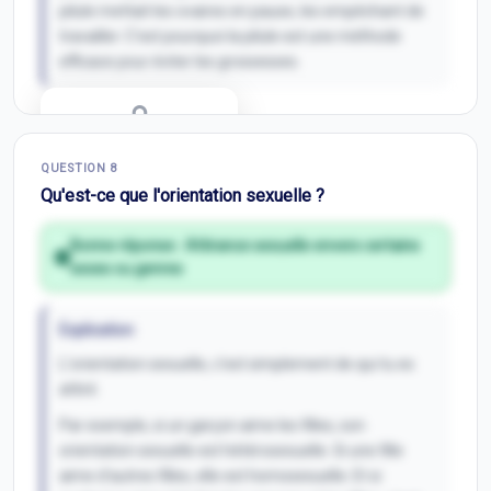
pilule mettait les ovaires en pause, les empêchant de
travailler. C'est pourquoi la pilule est une méthode
efficace pour éviter les grossesses.
Correction Q
7
QUESTION
8
Inscris-toi pour débloquer
Qu'est-ce que l'orientation sexuelle ?
Bonne réponse :
Attirance sexuelle envers certains
sexes ou genres
Explication
L'orientation sexuelle, c'est simplement de qui tu es
attiré.
Par exemple, si un garçon aime les filles, son
orientation sexuelle est hétérosexuelle. Si une fille
aime d'autres filles, elle est homosexuelle. Et si