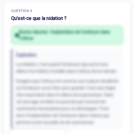
Correction Q
3
QUESTION
4
Inscris-toi pour débloquer
Qu'est-ce que la nidation ?
Bonne réponse :
Implantation de l'embryon dans
l'utérus
Explication
La nidation, c'est quand l'embryon (qui est le tout
début d'un bébé) s'installe dans l'utérus de la maman.
Imagine que l'utérus est comme une maison douillette
où l'embryon va se fixer pour grandir. C'est une étape
très importante dans le début de la grossesse. Sans
cet ancrage, le bébé ne pourrait pas recevoir les
nutriments nécessaires pour se développer. C'est
donc l'implantation de l'embryon dans l'utérus qui
permet à une nouvelle vie de commencer.