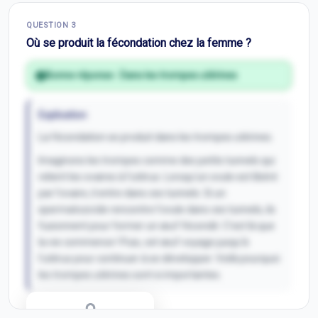
Correction Q
2
QUESTION
3
Inscris-toi pour débloquer
Où se produit la fécondation chez la femme ?
Bonne réponse :
Dans les trompes utérines
Explication
La fécondation se produit dans les trompes utérines.
Imaginons les trompes comme des petits tunnels qui
relient les ovaires à l'utérus. Lorsqu'un ovule est libéré
par l'ovaire, il entre dans ces tunnels. Si un
spermatozoïde rencontre l'ovule dans ces tunnels, ils
fusionnent pour former un œuf fécondé. C'est là que
la vie commence ! Puis, cet œuf voyage jusqu'à
l'utérus pour continuer à se développer. Voilà pourquoi
les trompes utérines sont si importantes.