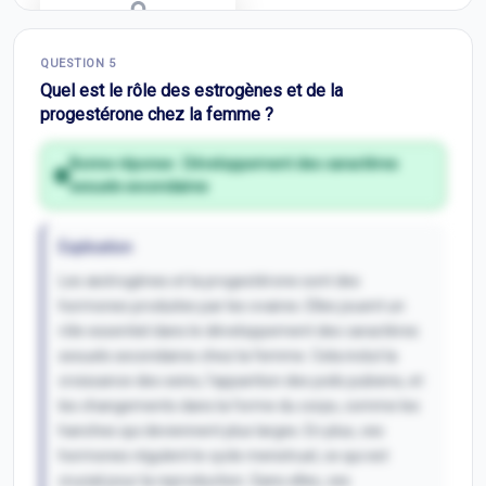
Correction Q
4
QUESTION
5
Inscris-toi pour débloquer
Quel est le rôle des estrogènes et de la
progestérone chez la femme ?
Bonne réponse :
Développement des caractères
sexuels secondaires
Explication
Les œstrogènes et la progestérone sont des
hormones produites par les ovaires. Elles jouent un
rôle essentiel dans le développement des caractères
sexuels secondaires chez la femme. Cela inclut la
croissance des seins, l'apparition des poils pubiens, et
les changements dans la forme du corps, comme les
hanches qui deviennent plus larges. En plus, ces
hormones régulent le cycle menstruel, ce qui est
crucial pour la reproduction. Sans elles, ces