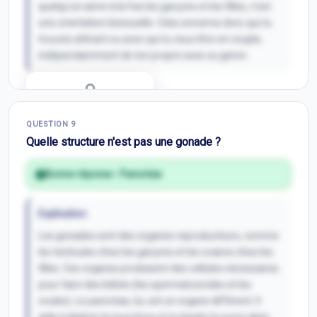
quelqu'un aime à la fois les garçons et les filles, c'est
une orientation bisexuelle. Cela concerne donc qui tu
trouves attirant ou avec qui tu veux être en couple,
indépendamment de ton propre sexe ou genre.
Correction Q
8
QUESTION
9
Inscris-toi pour débloquer
Quelle structure n'est pas une gonade ?
Bonne réponse :
Pancréas
Explication
Les gonades sont des organes reproducteurs, comme
les testicules chez les garçons et les ovaires chez les
filles. Ces organes produisent des cellules nécessaires
pour faire des bébés (les spermatozoïdes et les
ovules). Le pancréas, lui, est un organe différent. Il