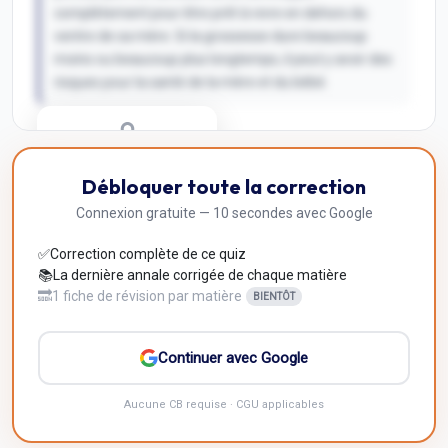
complètement pour être prêt à vivre en dehors du
ventre de sa mère. Si la grossesse dure beaucoup
moins ou beaucoup plus longtemps, il peut y avoir des
risques pour la santé de la mère et du bébé.
Correction Q
10
Débloquer toute la correction
Inscris-toi pour débloquer
Connexion gratuite — 10 secondes avec Google
✅
Correction complète de ce quiz
📚
La dernière annale corrigée de chaque matière
🔜
1 fiche de révision par matière
BIENTÔT
Continuer avec Google
Aucune CB requise · CGU applicables