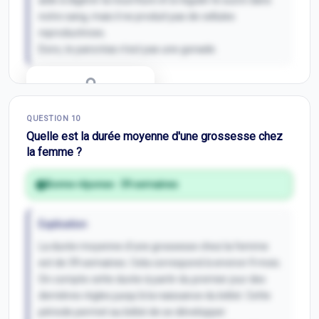
aide à digérer la nourriture et à réguler le sucre dans
notre sang, mais il ne produit pas de cellules
reproductrices.
Donc, le pancréas n’est pas une gonade.
Correction Q
9
QUESTION
10
Inscris-toi pour débloquer
Quelle est la durée moyenne d'une grossesse chez
la femme ?
Bonne réponse :
39 semaines
Explication
La durée moyenne d'une grossesse chez la femme
est de 39 semaines. Cela correspond à environ 9 mois.
On compte cette durée à partir du premier jour des
dernières règles jusqu'à la naissance du bébé. Cette
période permet au bébé de se développer