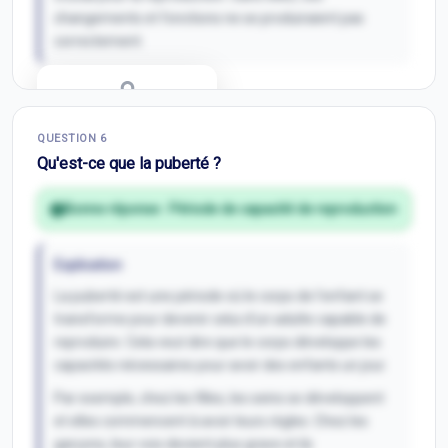
changements et fonctions ne se produiraient pas
correctement.
Correction Q
5
QUESTION
6
Inscris-toi pour débloquer
Qu'est-ce que la puberté ?
Bonne réponse :
Période de capacité de reproduction
Explication
La puberté est une période où le corps de l'enfant se
transforme pour devenir celui d'un adulte capable de
reproduire. Cela veut dire que le corps développe les
capacités nécessaires pour avoir des enfants un jour.
Par exemple, chez les filles, les seins se développent
et elles commencent à avoir leurs règles. Chez les
garçons, leur voix devient plus grave et ils