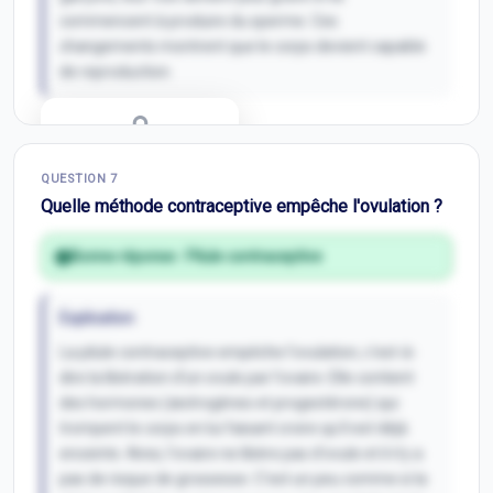
commencent à produire du sperme. Ces
changements montrent que le corps devient capable
de reproduction.
Correction Q
6
QUESTION
7
Inscris-toi pour débloquer
Quelle méthode contraceptive empêche l'ovulation ?
Bonne réponse :
Pilule contraceptive
Explication
La pilule contraceptive empêche l'ovulation, c'est-à-
dire la libération d'un ovule par l'ovaire. Elle contient
des hormones (œstrogènes et progestérone) qui
trompent le corps en lui faisant croire qu'il est déjà
enceinte. Ainsi, l'ovaire ne libère pas d'ovule et il n'y a
pas de risque de grossesse. C'est un peu comme si la