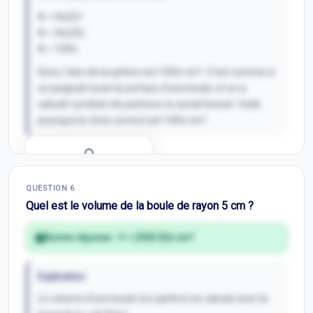
A = 4π(5)²
A = 4π(25)
A = 100π
Donc, l'aire de la sphère est 100π cm². C'est comme si
on peignait toute la surface d'une boule, et on a
calculé combien de peinture on aurait besoin. Voilà
pourquoi le choix correct est 100π cm².
Correction Q
5
QUESTION
6
Inscris-toi pour débloquer
Quel est le volume de la boule de rayon 5 cm ?
Bonne réponse :
V = (500/3)π cm³
Explication
Le volume d'une boule (ou sphère) se calcule avec la