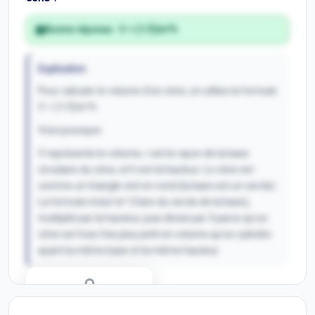
Bonne réponse :
V = (1/3)πr²h
Explication
Pour calculer le volume d'un cône, on utilise la formule
V = (1/3)πr²h.
Voici pourquoi:
V représente le volume, r est le rayon de la base
circulaire du cône, et h est la hauteur. Le cône est
comme un triangle ciré en rond (la base est un cercle).
La formule inclut πr² (l'aire du cercle de la base),
multiplié par la hauteur, puis divisé par 3 parce qu'un
cône est trois fois plus petit en volume qu'un cylindre
ayant la même base et la même hauteur.
Correction Q
9