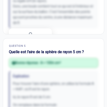
ou égale à R (le rayon).
Donc, une boule contient tout ce qui est à l'intérieur et
sur la surface du ballon. C'est l'ensemble des points
qui sont proches du centre, à une distance maximum
de R.
Correction Q
4
QUESTION
5
Inscris-toi pour débloquer
Quelle est l'aire de la sphère de rayon 5 cm ?
Bonne réponse :
A = 100π cm²
Explication
Pour trouver l'aire d'une sphère, on utilise la formule A
= 4πR², où R est le rayon.
Ici, le rayon R est de 5 cm.
On remplace dans la formule :