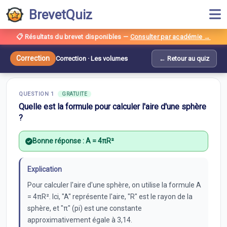
BrevetQuiz
📋 Résultats du brevet disponibles
—
Consulter par académie →
Correction —
Les volumes
Correction
Correction ·
Les volumes
← Retour au quiz
10
questions ·
Grandeurs et Mesures
QUESTION
1
GRATUITE
Quelle est la formule pour calculer l'aire d'une sphère
?
Bonne réponse :
A = 4πR²
Explication
Pour calculer l'aire d'une sphère, on utilise la formule A
= 4πR². Ici, "A" représente l'aire, "R" est le rayon de la
sphère, et "π" (pi) est une constante
approximativement égale à 3,14.