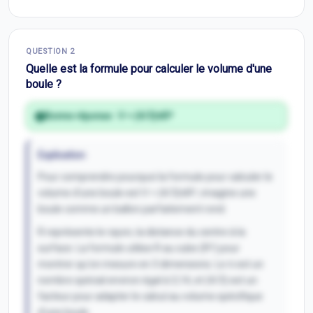
QUESTION
2
Quelle est la formule pour calculer le volume d'une
boule ?
Bonne réponse :
V = (4/3)πR³
Explication
Pour comprendre pourquoi la formule pour calculer le
volume d'une boule est V = (4/3)πR³, imagine une
boule comme un ballon parfaitement rond.
R représente le rayon, la distance du centre à la
surface. La formule utilise R au cube (R³) pour
montrer qu'on mesure en 3 dimensions. Le π est un
nombre spécial environ égal à 3,14, et (4/3) est un
facteur pour adapter le calcul au volume spécifique
d'une boule.