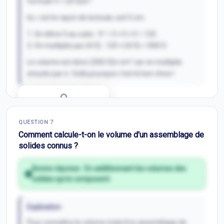
formule V = (4/3)πr³.
Ici, r est le rayon de la boule, soit 5 cm.
1. On élève 5 au cube : 5³ = 5 × 5 × 5 = 125.
2. On multiplie par (4/3) : 125 × (4/3) = 500/3.
Le volume est donc (500/3)π cm³ car on multiplie
ensuite par π. Voilà pourquoi c'est le bon choix !
Correction Q
6
QUESTION
7
Inscris-toi pour débloquer
Comment calcule-t-on le volume d'un assemblage de
solides connus ?
Bonne réponse :
En additionnant les volumes des
solides qui le composent.
Explication
Pour connaître le volume total d'un assemblage de