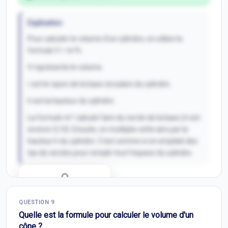
Explication
Pour calculer le volume d'un cylindre, on utilise la
formule V = πr²h.
V représente le volume.
r est le rayon de la base circulaire du cylindre.
h est la hauteur du cylindre.
La formule πr² calcule l'aire du cercle de la base (π est
environ 3,14). Ensuite, on multiplie cette aire par la
hauteur h du cylindre. C'est comme si on empilait des
tas de cercles pour remplir tout l'espace du cylindre.
Correction Q
8
QUESTION
9
Inscris-toi pour débloquer
Quelle est la formule pour calculer le volume d'un
cône ?