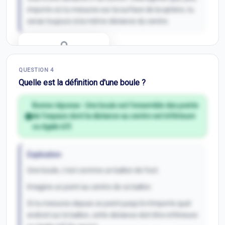
importe où tu mesures sur la surface de la sphère, tu
seras toujours à la même distance du centre.
Correction Q
3
QUESTION
4
Inscris-toi pour débloquer
Quelle est la définition d'une boule ?
Bonne réponse :
Une boule est l'ensemble des points
de l'espace dont la distance au centre est inférieure
ou égale à R.
Explication
Une boule, c'est comme un ballon de foot.
Imagine un point au centre de ce ballon.
Si tu mesures depuis ce point jusqu'à n'importe quel
endroit sur le ballon, cette distance doit être inférieure