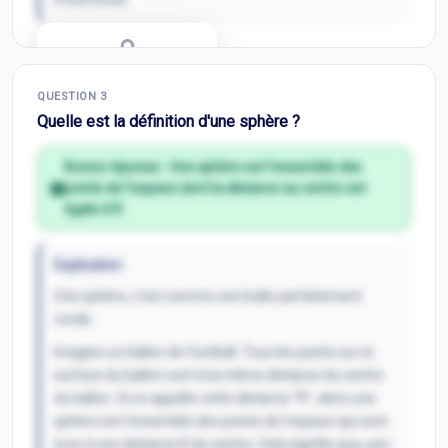
Correction Q
2
QUESTION
3
Inscris-toi pour débloquer
Quelle est la définition d'une sphère ?
Bonne réponse :
Une sphère est l'ensemble des
points de l'espace dont la distance au centre est
égale à R.
Explication
Une sphère, c'est comme une bulle parfaitement
ronde.
Imagine un ballon de football. Tous les points sur la
surface du ballon sont à la même distance du centre
du ballon. Si on appelle cette distance "R", alors une
sphère est l'ensemble des points de l'espace qui sont
tous à une distance R du centre. Cela signifie que, peu