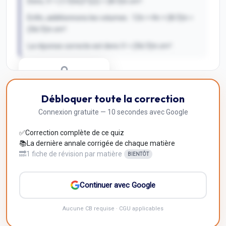
Donc, V = (1/3)π(2²)(2) = (8/3)π cm³.
Enfin, additionnons les volumes : 12π + 4π + (8/3)π =
(56/3)π cm³.
La réponse correcte est donc V = (56/3)π cm³.
Correction Q
10
Débloquer toute la correction
Inscris-toi pour débloquer
Connexion gratuite — 10 secondes avec Google
✅
Correction complète de ce quiz
📚
La dernière annale corrigée de chaque matière
🔜
1 fiche de révision par matière
BIENTÔT
Continuer avec Google
Aucune CB requise · CGU applicables