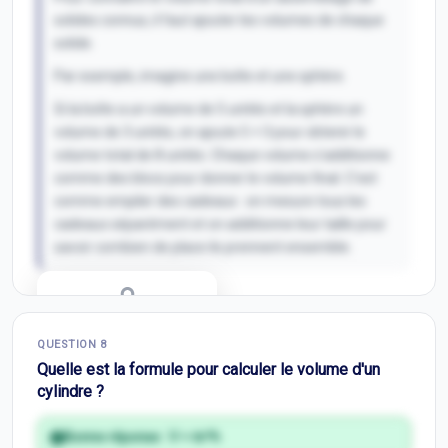
solides connus, il faut ajouter les volumes de chaque
solide.
Par exemple, imagine une boîte et une sphère.
Si la boîte a un volume de 5 unités et la sphère un
volume de 3 unités, on ajoute 5 + 3 pour obtenir le
volume total de 8 unités. Chaque volume s'additionne
comme des blocs pour donner le volume final. C'est
comme empiler des cadeaux : on mesure tous les
cadeaux séparément et on additionne leur taille pour
savoir combien de place ils prennent ensemble.
Correction Q
7
QUESTION
8
Inscris-toi pour débloquer
Quelle est la formule pour calculer le volume d'un
cylindre ?
Bonne réponse :
V = πr²h