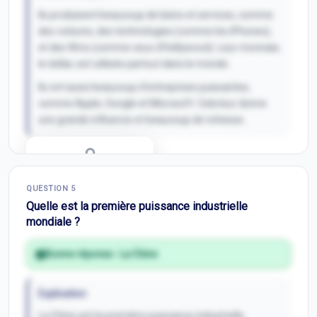
Ils produisent beaucoup de biens et services, comme
des voitures, des technologies (comme les iPhones),
et des films (comme ceux d'Hollywood). Leur monnaie,
le dollar, est utilisée partout dans le monde.
Ils ont aussi beaucoup d'entreprises puissantes,
comme Apple, Google et Microsoft. Cela leur donne
une grande influence et beaucoup de richesse.
Correction Q
4
QUESTION
5
Inscris-toi pour débloquer
Quelle est la première puissance industrielle
mondiale ?
Bonne réponse :
La Chine
Explication
La Chine est la première puissance industrielle