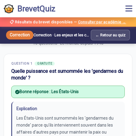
BrevetQuiz
📋 Résultats du brevet disponibles
—
Consulter par académie →
Correction —
Les enjeux et les conflits dans
le monde après 1989
Correction
Correction ·
Les enjeux et les conflits dans le monde après 1989
← Retour au quiz
10
questions ·
Le monde depuis 1945
QUESTION
1
GRATUITE
Quelle puissance est surnommée les 'gendarmes du
monde' ?
Bonne réponse :
Les États-Unis
Explication
Les États-Unis sont surnommés les 'gendarmes du
monde' parce qu'ils interviennent souvent dans les
affaires d'autres pays pour maintenir la paix ou