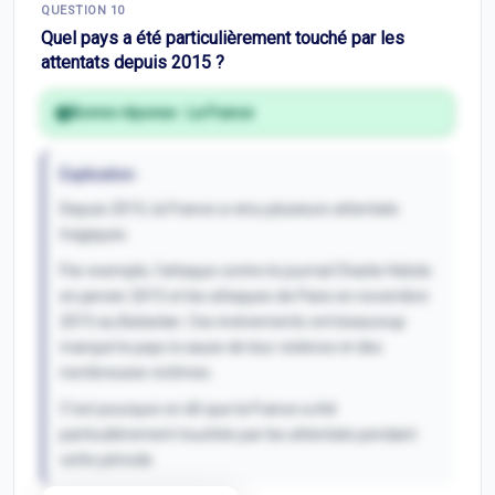
QUESTION
10
Inscris-toi pour débloquer
Quel pays a été particulièrement touché par les
attentats depuis 2015 ?
Bonne réponse :
La France
Explication
Depuis 2015, la France a vécu plusieurs attentats
tragiques.
Par exemple, l'attaque contre le journal Charlie Hebdo
en janvier 2015 et les attaques de Paris en novembre
2015 au Bataclan. Ces événements ont beaucoup
marqué le pays à cause de leur violence et des
nombreuses victimes.
C'est pourquoi on dit que la France a été
particulièrement touchée par les attentats pendant
cette période.