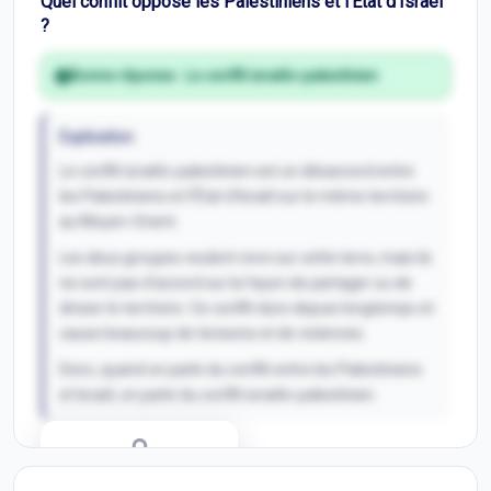
Quel conflit oppose les Palestiniens et l'État d'Israël
?
Bonne réponse :
Le conflit israélo-palestinien
Explication
Le conflit israélo-palestinien est un désaccord entre
les Palestiniens et l'État d'Israël sur le même territoire
au Moyen-Orient.
Les deux groupes veulent vivre sur cette terre, mais ils
ne sont pas d'accord sur la façon de partager ou de
diviser le territoire. Ce conflit dure depuis longtemps et
cause beaucoup de tensions et de violences.
Donc, quand on parle du conflit entre les Palestiniens
et Israël, on parle du conflit israélo-palestinien.
Correction Q
9