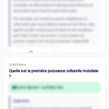
mondiale car elle produit et fabrique plus de biens et
de produits que n'importe quel autre pays.
Par exemple, de nombreux jouets, téléphones et
vêtements que nous utilisons viennent de Chine. Cela
signifie qu'elle a beaucoup d'usines et de travailleurs
pour faire toutes ces choses, ce qui la place au
premier rang en termes de production industrielle.
Correction Q
5
QUESTION
6
Inscris-toi pour débloquer
Quelle est la première puissance culturelle mondiale
?
Bonne réponse :
Les États-Unis
Explication
Les États-Unis sont la première puissance culturelle