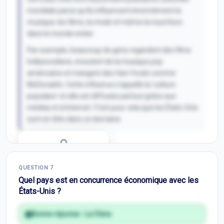
mondiale parce qu'ils influencent énormément la
musique, les films, la mode et même la nourriture
dans le monde entier.
Par exemple, beaucoup de gens regardent des films
hollywoodiens, écoutent de la musique pop
américaine et mangent des fast-foods comme
McDonald's. Cette influence s'appelle la 'culture
populaire' et elle est diffusée partout grâce aux
médias et à Internet. C'est pour cela que les États-Unis
sont en tête dans ce domaine.
Correction Q
6
QUESTION
7
Inscris-toi pour débloquer
Quel pays est en concurrence économique avec les
États-Unis ?
Bonne réponse :
La Chine