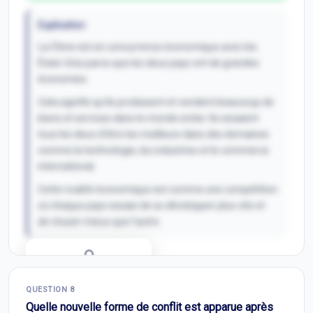
Explication
La Chine est en concurrence économique avec les
États-Unis parce que les deux pays ont de grandes
économies.
Cela signifie qu'ils produisent et vendent beaucoup de
biens et services dans le monde entier. Ils essaient
tous les deux d'être les meilleurs dans des domaines
comme la technologie, les industries et le commerce
international.
Cette rivalité économique est comme une compétition
où chaque pays essaie de se développer plus vite et
de réussir mieux que l'autre.
Correction Q
7
QUESTION
8
Inscris-toi pour débloquer
Quelle nouvelle forme de conflit est apparue après