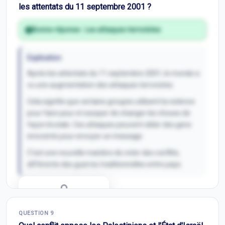
les attentats du 11 septembre 2001 ?
Bonne réponse :
Les attaques terroristes
Explication
Après les attentats du 11 septembre 2001, le monde a
vu une augmentation des attaques terroristes.
Cela signifie que certains groupes utilisent la violence
pour faire peur et essayer de changer les choses de
façon brutale. Ces attaques peuvent cibler des gens
innocents pour envoyer un message.
C'est une nouvelle manière de créer des conflits,
différente des guerres traditionnelles entre pays.
Correction Q
8
QUESTION
9
Inscris-toi pour débloquer