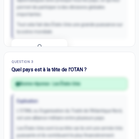
diplomatiques avec presque tous les pays, ce qui leur
permet de participer à des décisions globales
importantes.
Tout cela fait des États-Unis une grande puissance sur
la scène mondiale.
Correction Q
2
QUESTION
3
Inscris-toi pour débloquer
Quel pays est à la tête de l'OTAN ?
Bonne réponse :
Les États-Unis
Explication
L'OTAN, ou Organisation du Traité de l'Atlantique Nord,
est une alliance militaire entre plusieurs pays.
Les États-Unis sont à sa tête car ils ont une armée très
puissante et ils contribuent le plus financièrement.