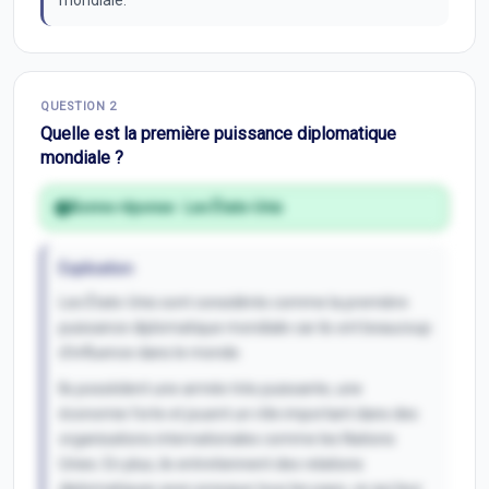
mondiale.
QUESTION
2
Quelle est la première puissance diplomatique
mondiale ?
Bonne réponse :
Les États-Unis
Explication
Les États-Unis sont considérés comme la première
puissance diplomatique mondiale car ils ont beaucoup
d'influence dans le monde.
Ils possèdent une armée très puissante, une
économie forte et jouent un rôle important dans des
organisations internationales comme les Nations
Unies. En plus, ils entretiennent des relations