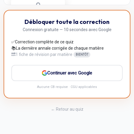
Correction Q
10
Débloquer toute la correction
Inscris-toi pour débloquer
Connexion gratuite — 10 secondes avec Google
✅
Correction complète de ce quiz
📚
La dernière annale corrigée de chaque matière
🔜
1 fiche de révision par matière
BIENTÔT
Continuer avec Google
Aucune CB requise · CGU applicables
← Retour au quiz