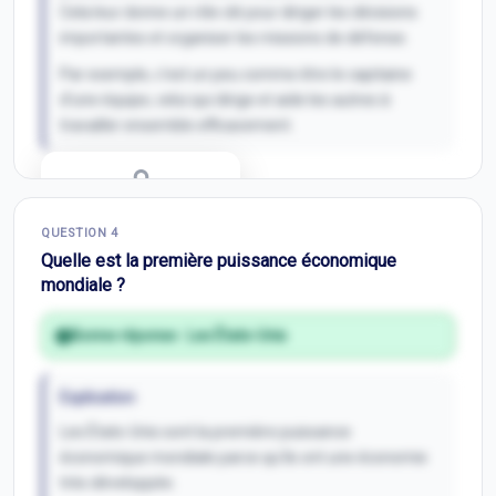
Cela leur donne un rôle clé pour diriger les décisions
importantes et organiser les missions de défense.
Par exemple, c'est un peu comme être le capitaine
d'une équipe, celui qui dirige et aide les autres à
travailler ensemble efficacement.
Correction Q
3
QUESTION
4
Inscris-toi pour débloquer
Quelle est la première puissance économique
mondiale ?
Bonne réponse :
Les États-Unis
Explication
Les États-Unis sont la première puissance
économique mondiale parce qu'ils ont une économie
très développée.