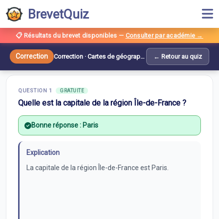
BrevetQuiz
📋 Résultats du brevet disponibles
—
Consulter par académie →
Correction —
Cartes de géographie
Correction
Correction ·
Cartes de géographie
← Retour au quiz
10
questions ·
La France et l'Union européenne
QUESTION
1
GRATUITE
Quelle est la capitale de la région Île-de-France ?
Bonne réponse :
Paris
Explication
La capitale de la région Île-de-France est Paris.