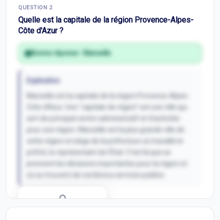
QUESTION
2
Quelle est la capitale de la région Provence-Alpes-
Côte d'Azur ?
Bonne réponse :
Marseille
Explication
Marseille est la capitale de la région Provence-Alpes-
Côte d'Azur. Une "capitale de région" est une ville qui
sert de principal centre administratif et d'activités
pour une région. Marseille est la plus grande ville de
cette région et siège de la préfecture où travaille le
préfet, le représentant de l'État. C'est là que se
prennent les décisions importantes pour la région et
où se trouvent de nombreux services publics.
Correction Q
2