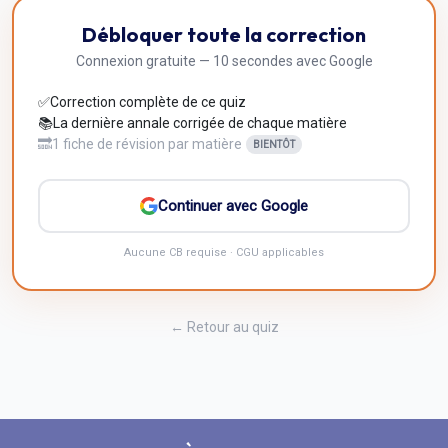
Correction Q
10
Débloquer toute la correction
Inscris-toi pour débloquer
Connexion gratuite — 10 secondes avec Google
✅
Correction complète de ce quiz
📚
La dernière annale corrigée de chaque matière
🔜
1 fiche de révision par matière
BIENTÔT
Continuer avec Google
Aucune CB requise · CGU applicables
← Retour au quiz