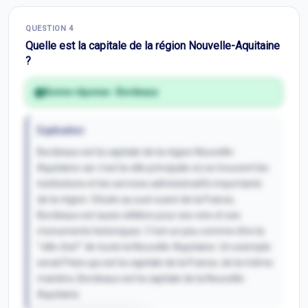
Correction Q
3
QUESTION
4
Inscris-toi pour débloquer
Quelle est la capitale de la région Nouvelle-Aquitaine
?
Bonne réponse :
Bordeaux
Explication
Bordeaux est la capitale de la région Nouvelle-
Aquitaine car c'est la ville principale où se trouvent les
institutions et les services administratifs importants
de la région. Située au sud-ouest de la France,
Bordeaux est aussi célèbre pour ses vins et ses
monuments historiques. C'est un peu comme être la
"ville chef" de toute la Nouvelle-Aquitaine. Un exemple
serait Paris qui est la capitale de la France, de la même
manière, Bordeaux est la capitale de la Nouvelle-
Aquitaine.