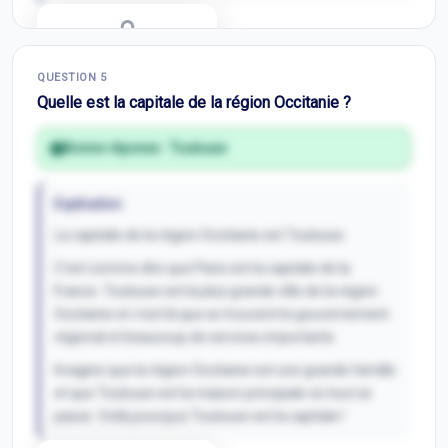
Correction Q
4
QUESTION
5
Inscris-toi pour débloquer
Quelle est la capitale de la région Occitanie ?
Bonne réponse :
Toulouse
Explication
La capitale de la région Occitanie est Toulouse.
C'est comme dire que Paris est la capitale de la
France. Toulouse est la plus grande ville de la région
Occitanie et c'est là que se trouvent le gouvernement
régional et beaucoup de services importants.
Imagine que la région Occitanie est une grande famille
et que Toulouse est la maison principale où tout se
passe. Voilà pourquoi Toulouse est la capitale !