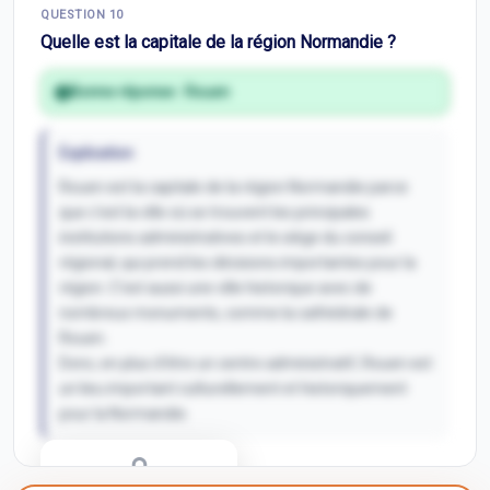
Correction Q
9
QUESTION
10
Inscris-toi pour débloquer
Quelle est la capitale de la région Normandie ?
Bonne réponse :
Rouen
Explication
Rouen est la capitale de la région Normandie parce
que c'est la ville où se trouvent les principales
institutions administratives et le siège du conseil
régional, qui prend les décisions importantes pour la
région. C'est aussi une ville historique avec de
nombreux monuments, comme la cathédrale de
Rouen.
Donc, en plus d'être un centre administratif, Rouen est
un lieu important culturellement et historiquement
pour la Normandie.