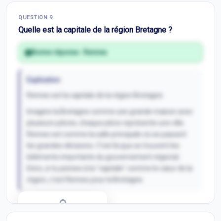
Correction Q
8
QUESTION
9
Inscris-toi pour débloquer
Quelle est la capitale de la région Bretagne ?
Bonne réponse :
Rennes
Explication
Rennes est la capitale de la région Bretagne.
Imagine la Bretagne comme une grande maison avec
plusieurs pièces; chaque pièce représente une ville.
Rennes est comme la salle principale où se passent
les grandes décisions. C'est là que se trouvent les
bâtiments importants du gouvernement régional.
Donc, si tu penses à la "capitale" comme le cœur de la
région, c'est Rennes pour la Bretagne.