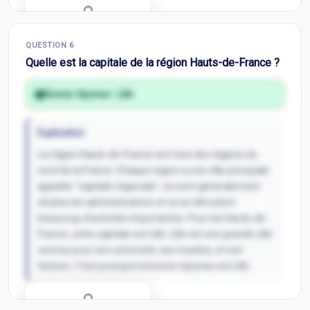
Correction Q
5
QUESTION
6
Inscris-toi pour débloquer
Quelle est la capitale de la région Hauts-de-France ?
Bonne réponse :
Lille
Explication
La région Hauts-de-France est l'une des régions du
nord de la France. Chaque région a une ville principale
appelée "capitale régionale", où sont généralement
situées les administrations et où se déroulent
beaucoup d'activités importantes. Pour les Hauts-de-
France, cette capitale est Lille. Lille est une grande ville
connue pour son université, ses musées, et son
histoire. C'est pourquoi la bonne réponse est Lille.