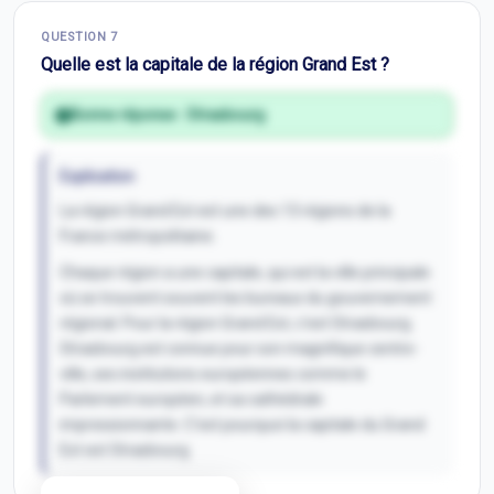
Correction Q
6
QUESTION
7
Inscris-toi pour débloquer
Quelle est la capitale de la région Grand Est ?
Bonne réponse :
Strasbourg
Explication
La région Grand Est est une des 13 régions de la
France métropolitaine.
Chaque région a une capitale, qui est la ville principale
où se trouvent souvent les bureaux du gouvernement
régional. Pour la région Grand Est, c'est Strasbourg.
Strasbourg est connue pour son magnifique centre-
ville, ses institutions européennes comme le
Parlement européen, et sa cathédrale
impressionnante. C'est pourquoi la capitale du Grand
Est est Strasbourg.