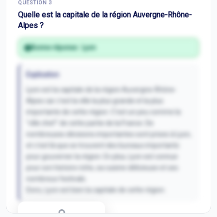
QUESTION
3
Inscris-toi pour débloquer
Quelle est la capitale de la région Auvergne-Rhône-
Alpes ?
Bonne réponse :
Lyon
Explication
Lyon est la capitale de la région Auvergne-Rhône-
Alpes car c'est la ville la plus grande et la plus
importante de cette région. C'est un peu comme la
"ville chef" de cette partie de la France. De
nombreuses décisions importantes sont prises à Lyon,
et c'est là que se trouvent des bureaux importants
pour gouverner la région. En plus, Lyon est connue
pour son histoire riche, sa cuisine délicieuse et ses
nombreux festivals.
Donc, Lyon est bien la capitale de cette région.