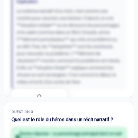
Explication
Le schéma narratif d'un récit, c’est comme une
recette pour raconter une histoire. D'abord, on a la
**situation initiale** où on découvre les personnages
et le cadre (comme dans un film). Ensuite, arrive
l’**élément perturbateur** qui crée un problème ou
un défi. Puis, les **péripéties** sont les aventures
pour résoudre ce problème. L’**élément de
résolution** montre comment le problème est résolu.
Enfin, la **situation finale** explique comment les
choses se sont arrangées. C'est comme le début, le
milieu et la fin d’un conte de fées.
Correction Q
2
QUESTION
3
Inscris-toi pour débloquer
Quel est le rôle du héros dans un récit narratif ?
Bonne réponse :
Le personnage principal dont on suit