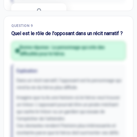
Correction Q
8
QUESTION
9
Inscris-toi pour débloquer
Quel est le rôle de l'opposant dans un récit narratif ?
Bonne réponse :
Le personnage qui crée des
difficultés pour le héros.
Explication
Dans un récit narratif, l'opposant est le personnage qui
rend la vie du héros plus difficile.
Imagine que tu lis une histoire où le héros veut trouver
un trésor. L'opposant pourrait être un pirate méchant
qui cache le trésor ou un gardien qui essaie de
l'empêcher de l'atteindre.
Ces obstacles rendent l'histoire plus intéressante et
excitante parce que le héros doit surmonter ces défis