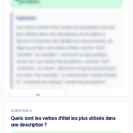
perception.
Explication
Les verbes d'état et les verbes de perception sont les
plus utilisés dans une description car ils aident à
décrire et à donner des détails sur une personne, un
objet ou un lieu. Les verbes d'état, comme "être",
"sembler" ou "paraître", montrent ce que quelque
chose est. Les verbes de perception, comme "voir",
"entendre" ou "sentir", décrivent ce qu'on perçoit avec
nos sens. Par exemple, "Le ciel est bleu" (verbe d'état)
et "J'entends les oiseaux" (verbe de perception).
Correction Q
5
QUESTION
6
Inscris-toi pour débloquer
Quels sont les verbes d'état les plus utilisés dans
une description ?