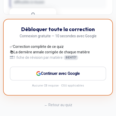
difficultés à réussir.
Correction Q
10
Débloquer toute la correction
Inscris-toi pour débloquer
Connexion gratuite — 10 secondes avec Google
✅
Correction complète de ce quiz
📚
La dernière annale corrigée de chaque matière
🔜
1 fiche de révision par matière
BIENTÔT
Continuer avec Google
Aucune CB requise · CGU applicables
← Retour au quiz