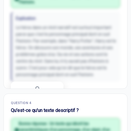
l'histoire.
Explication
Le héros dans un récit narratif est surtout important
parce que c'est le personnage principal dont on suit
l'histoire. Par exemple, dans "Harry Potter", Harry est le
héros. On découvre son monde, ses aventures et ses
problèmes grâce à lui. Sa vie et ses actions sont le
centre du récit. Sans lui, il n'y aurait pas d'histoire à
suivre. C'est pour cela qu'on dit que le héros est le
personnage principal dont on suit l'histoire.
Correction Q
3
QUESTION
4
Inscris-toi pour débloquer
Qu'est-ce qu'un texte descriptif ?
Bonne réponse :
Un texte qui décrit les
caractéristiques d'un personnage, d'un objet, d'un