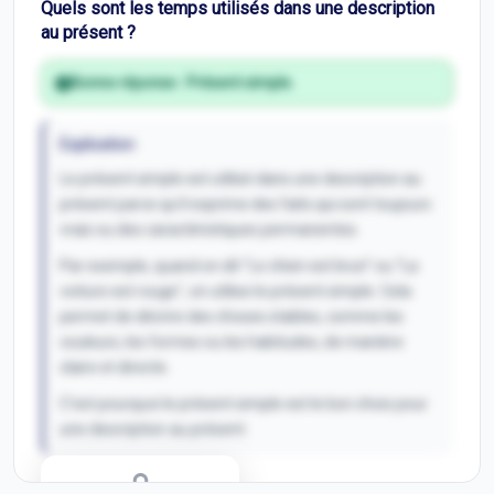
Quels sont les temps utilisés dans une description
au présent ?
Bonne réponse :
Présent simple.
Explication
Le présent simple est utilisé dans une description au
présent parce qu'il exprime des faits qui sont toujours
vrais ou des caractéristiques permanentes.
Par exemple, quand on dit "Le chien est brun" ou "La
voiture est rouge", on utilise le présent simple. Cela
permet de décrire des choses stables, comme les
couleurs, les formes ou les habitudes, de manière
claire et directe.
C'est pourquoi le présent simple est le bon choix pour
une description au présent.