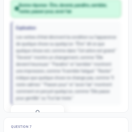
Bonne réponse :
Être, devenir, paraître, sembler,
rester, passer pour, avoir l'air.
Explication
Les verbes d'état décrivent la condition ou l'apparence
de quelque chose ou quelqu'un. "Être" dit ce que
quelque chose est, comme dans "Cet arbre est grand."
"Devenir" montre un changement, comme "Elle
devient heureuse." "Paraître" et "sembler" montrent
une impression, comme "Il semble fatigué." "Rester"
indique que quelque chose ne change pas, comme "Il
reste calmes." "Passer pour" et "avoir l'air" montrent
comment on perçoit quelqu’un, comme "Elle passe
pour gentille" ou "Il a l'air triste."
Correction Q
6
QUESTION
7
Inscris-toi pour débloquer