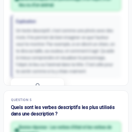
lieu ou d'un animal.
Explication
Un texte descriptif, c'est comme une photo avec des
mots. Il te permet de bien imaginer ce que l'auteur
veut te montrer. Par exemple, si on décrit un chien, on
te dira sa taille, sa couleur, et comment il agit. Ça aide
à mieux comprendre et visualiser le personnage,
l'objet, le lieu ou l'animal dans ta tête. C'est utile pour
te sentir comme si tu y étais vraiment.
Correction Q
4
QUESTION
5
Inscris-toi pour débloquer
Quels sont les verbes descriptifs les plus utilisés
dans une description ?
Bonne réponse :
Les verbes d'état et les verbes de