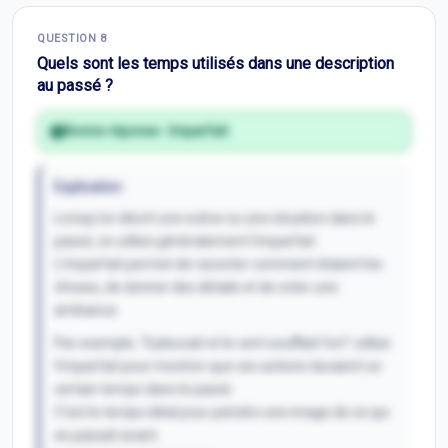
Correction Q
7
QUESTION
8
Inscris-toi pour débloquer
Quels sont les temps utilisés dans une description
au passé ?
Bonne réponse :
Imparfait.
Explication
Lorsqu'on décrit une scène ou une situation dans le
passé, on utilise généralement l'imparfait.
L'imparfait permet de raconter comment étaient les
choses, de donner des détails et de créer une
ambiance.
Par exemple, "Il pleuvait et le vent soufflait fort" utilise
l'imparfait pour montrer que ces actions duraient un
certain temps dans le passé.
C’est le temps idéal pour peindre une image de ce qui
se passait avant.