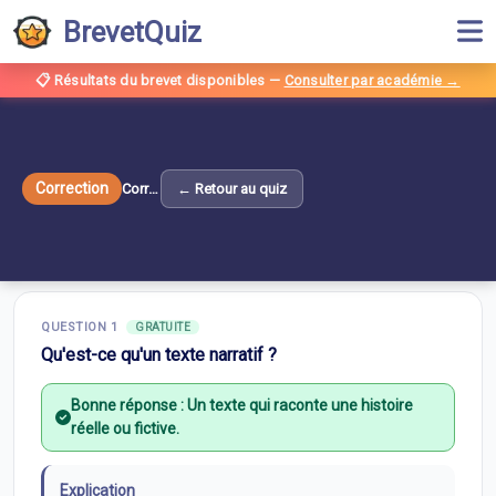
BrevetQuiz
📋 Résultats du brevet disponibles
—
Consulter par académie →
Correction
Correction ·
← Retour au quiz
Les différents types de textes
Correction —
Les différents types de textes
10
questions ·
Etude de textes et images
QUESTION
1
GRATUITE
Qu'est-ce qu'un texte narratif ?
Bonne réponse :
Un texte qui raconte une histoire
réelle ou fictive.
Explication