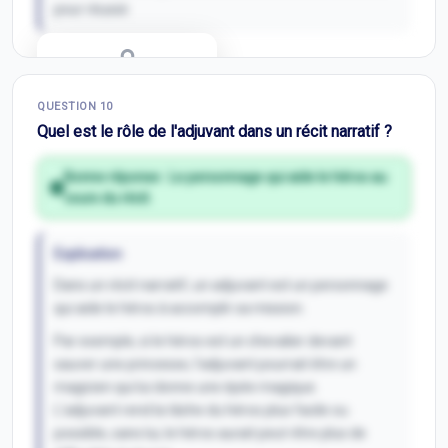
pour réussir.
Correction Q
9
QUESTION
10
Inscris-toi pour débloquer
Quel est le rôle de l'adjuvant dans un récit narratif ?
Bonne réponse :
Le personnage qui aide le héros au
cours du récit.
Explication
Dans un récit narratif, un adjuvant est un personnage
qui aide le héros à accomplir sa mission.
Par exemple, si le héros est un chevalier devant
sauver une princesse, l'adjuvant pourrait être un
magicien qui lui donne une épée magique.
L'adjuvant rend la tâche du héros plus facile ou
possible, sans lui, le héros aurait peut-être plus de