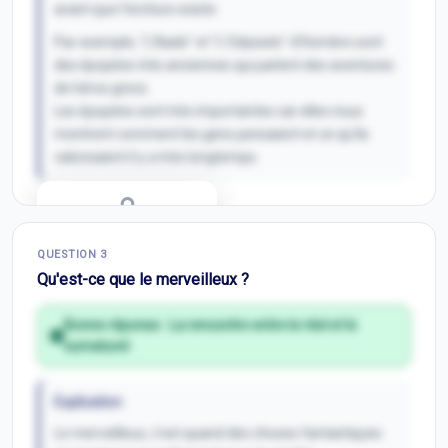
avant que l'écriture existe.
Par exemple, "L'Iliade" et "L'Odyssée" d'Homère sont
des épopées très anciennes qui parlent des aventures
de héros grecs.
Les épopées sont très importantes car elles nous
montrent comment les gens pensaient et ce qu'ils
valorisaient il y a très longtemps.
Correction Q
2
QUESTION
3
Inscris-toi pour débloquer
Qu'est-ce que le merveilleux ?
Bonne réponse :
La rencontre entre le réel et le
surnaturel
Explication
Le merveilleux, c'est quand des choses fantastiques