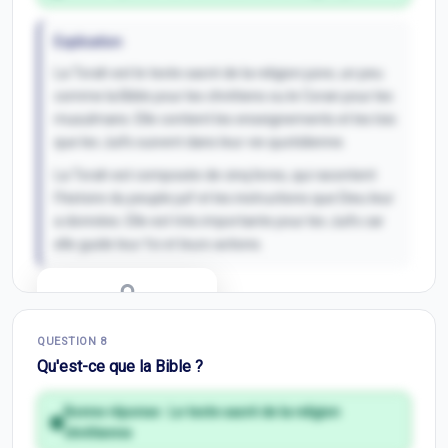
Explication
La Torah est le texte sacré de la religion juive, un peu
comme la Bible pour les chrétiens ou le Coran pour les
musulmans. Elle contient les enseignements et les lois
que les Juifs suivent dans leur vie quotidienne.
La Torah est composée de cinq livres, qui racontent
l'histoire du peuple juif et les instructions que Dieu leur
a données. Elle est très importante pour les Juifs car
elle guide leur foi et leurs actions.
Correction Q
7
QUESTION
8
Inscris-toi pour débloquer
Qu'est-ce que la Bible ?
Bonne réponse :
Le texte sacré de la religion
chrétienne