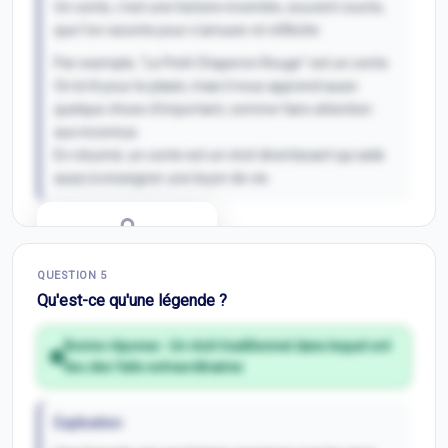
Un conte, c'est une histoire inventée, souvent courte,
que l'on raconte pour s'amuser et réfléchir.
Par exemple, "Le Petit Chaperon Rouge" est un conte.
On le lit pour le plaisir, mais il nous apprend aussi
quelque chose d'important, comme faire attention
aux inconnus.
En résumé, un conte est un récit divertissant qui aide
aussi à enseigner une leçon de vie.
Correction Q
4
QUESTION
5
Inscris-toi pour débloquer
Qu'est-ce qu'une légende ?
Bonne réponse :
Un récit traditionnel dans lequel ont
lieu des faits extraordinaires
Explication