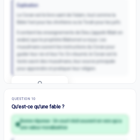
Explication
Le Coran est le livre saint de l'islam, tout comme la
Bible l'est pour les chrétiens ou la Torah pour les juifs.
Il contient les enseignements de Dieu (appelé Allah en
arabe) que le prophète Mahomet a reçus. Les
musulmans suivent les instructions du Coran pour
guider leur vie et leur foi. En résumé, le Coran est le
texte sacré des musulmans, leur source principale
pour apprendre et pratiquer leur religion.
Correction Q
9
QUESTION
10
Inscris-toi pour débloquer
Qu'est-ce qu'une fable ?
Bonne réponse :
Un court récit souvent en vers qui a
une valeur moralisatrice