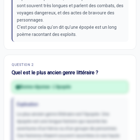
sont souvent très longues et parlent des combats, des
voyages dangereux, et des actes de bravoure des
personnages.
C'est pour cela qu'on dit qu'une épopée est un long
poème racontant des exploits.
QUESTION
2
Quel est le plus ancien genre littéraire ?
Bonne réponse :
L'épopée
Explication
Le plus ancien genre littéraire est l'épopée. Une
épopée est une longue histoire qui raconte les
aventures d'un héros ou d'un groupe de personnes.
Ces histoires étaient souvent racontées à voix haute