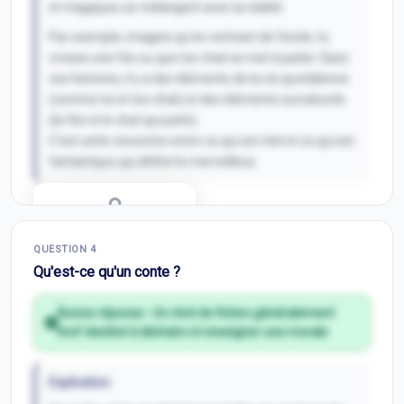
et magiques se mélangent avec la réalité.
Par exemple, imagine qu'en rentrant de l'école, tu
croises une fée ou que ton chat se met à parler. Dans
ces histoires, il y a des éléments de la vie quotidienne
(comme toi et ton chat) et des éléments surnaturels
(la fée et le chat qui parle).
C'est cette rencontre entre ce qui est réel et ce qui est
fantastique qui définit le merveilleux.
Correction Q
3
QUESTION
4
Inscris-toi pour débloquer
Qu'est-ce qu'un conte ?
Bonne réponse :
Un récit de fiction généralement
bref destiné à distraire et enseigner une morale
Explication