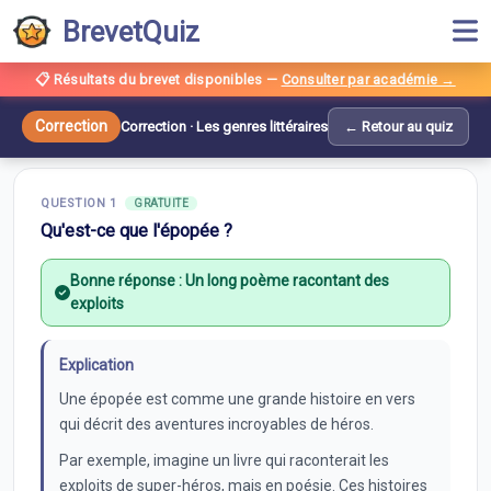
BrevetQuiz
📋 Résultats du brevet disponibles
—
Consulter par académie →
Correction —
Les genres littéraires
Correction
Correction ·
Les genres littéraires
← Retour au quiz
10
questions ·
Etude de textes et images
QUESTION
1
GRATUITE
Qu'est-ce que l'épopée ?
Bonne réponse :
Un long poème racontant des
exploits
Explication
Une épopée est comme une grande histoire en vers
qui décrit des aventures incroyables de héros.
Par exemple, imagine un livre qui raconterait les
exploits de super-héros, mais en poésie. Ces histoires