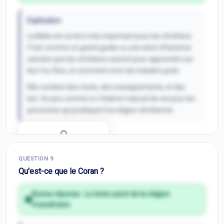
Explication
La Bible est un livre très important pour les chrétiens.
C'est comme un grand guide ou une série d'histoires
sacrées que les chrétiens suivent pour apprendre sur
leur foi, Dieu, et comment vivre de manière juste.
Elle contient des récits, des enseignements, et des
lois. Un peu comme si c'était le manuel de vie pour les
personnes qui pratiquent la religion chrétienne.
Correction Q
8
QUESTION
9
Inscris-toi pour débloquer
Qu'est-ce que le Coran ?
Bonne réponse :
Le texte sacré de la religion
musulmane