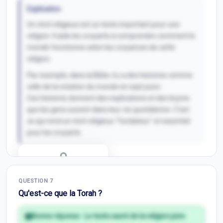
Explication
Un récit religieux est un texte important pour une
religion. Il aide les croyants à comprendre comment le
monde fonctionne selon les croyances de cette
religion.
Par exemple, dans la Bible, il y a des histoires comme
celle de la création du monde en sept jours.
Ces histoires donnent des explications et des leçons
que les gens suivent dans leur vie quotidienne. C'est
ce qui rend un récit religieux "fondateur" et essentiel
pour les croyants.
Correction Q
6
QUESTION
7
Inscris-toi pour débloquer
Qu'est-ce que la Torah ?
Bonne réponse :
Le texte sacré de la religion juive