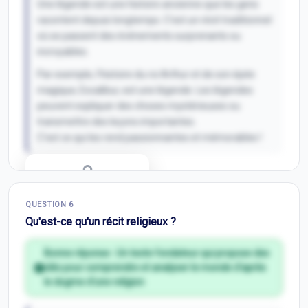
Une légende est une histoire ancienne que les gens
racontent depuis longtemps. C'est un récit traditionnel
où se passent des événements surprenants ou
incroyables.
Par exemple, l'histoire du roi Arthur et de son épée
magique, Excalibur, est une légende. Les légendes
peuvent expliquer des choses mystérieuses ou
transmettre des leçons importantes.
C'est ce qui les rend passionnantes et mémorables !
Correction Q
5
QUESTION
6
Inscris-toi pour débloquer
Qu'est-ce qu'un récit religieux ?
Bonne réponse :
Un texte fondateur qui propose des
clés pour comprendre et analyser le monde d'après
le dogme d'une religion