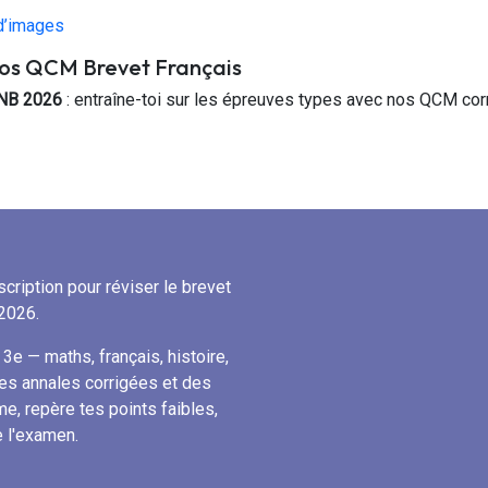
 d’images
nos QCM Brevet Français
NB 2026
: entraîne-toi sur les épreuves types avec nos QCM cor
cription pour réviser le brevet
2026.
3e — maths, français, histoire,
es annales corrigées et des
me, repère tes points faibles,
e l'examen.