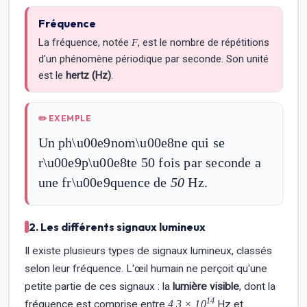
Fréquence
La fréquence, notée
, est le nombre de répétitions
F
d'un phénomène périodique par seconde. Son unité
est le
hertz (Hz)
.
✏️
EXEMPLE
Un ph\u00e9nom\u00e8ne qui se
r\u00e9p\u00e8te 50 fois par seconde a
une fr\u00e9quence de
50
Hz.
2. Les différents signaux lumineux
Il existe plusieurs types de signaux lumineux, classés
selon leur fréquence. L'œil humain ne perçoit qu'une
petite partie de ces signaux : la
lumière visible
, dont la
14
fréquence est comprise entre
4,3 × 10
Hz et