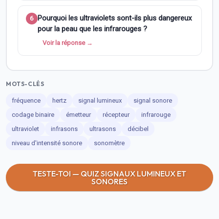
Pourquoi les ultraviolets sont-ils plus dangereux
6
pour la peau que les infrarouges ?
Voir la réponse →
MOTS-CLÉS
fréquence
hertz
signal lumineux
signal sonore
codage binaire
émetteur
récepteur
infrarouge
ultraviolet
infrasons
ultrasons
décibel
niveau d'intensité sonore
sonomètre
TESTE-TOI — QUIZ SIGNAUX LUMINEUX ET
SONORES