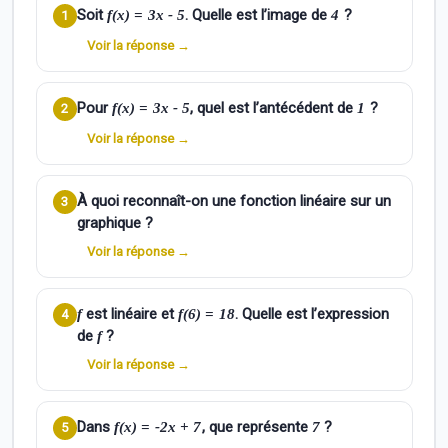
Soit
. Quelle est l’image de
?
f(x) = 3x - 5
4
1
Voir la réponse →
Pour
, quel est l’antécédent de
?
f(x) = 3x - 5
1
2
Voir la réponse →
À quoi reconnaît-on une fonction linéaire sur un
3
graphique ?
Voir la réponse →
est linéaire et
. Quelle est l’expression
f
f(6) = 18
4
de
?
f
Voir la réponse →
Dans
, que représente
?
f(x) = -2x + 7
7
5