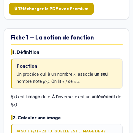
🔒 Télécharger le PDF avec Premium
Fiche 1 — La notion de fonction
1. Définition
Fonction
Un procédé qui, à un nombre
, associe
un seul
x
nombre noté
. On lit «
de
».
f(x)
f
x
f(x)
est l’
image
de
x
. À l’inverse,
x
est un
antécédent
de
f(x)
.
2. Calculer une image
✏️
SOIT
. QUELLE EST L’IMAGE DE
?
F(X) = 2X + 3
4