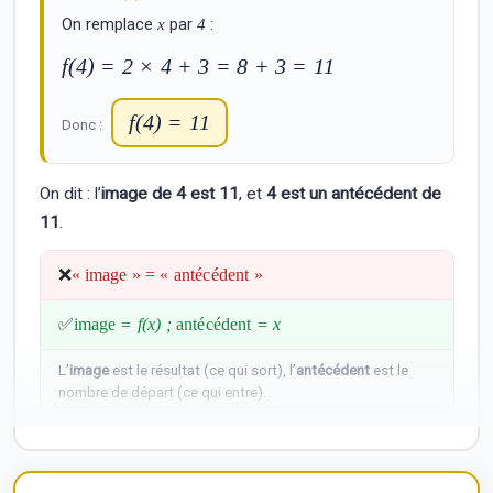
On remplace
x
par
4
:
f(4) = 2 × 4 + 3 = 8 + 3 = 11
f(4) = 11
Donc :
On dit : l’
image de 4 est 11
, et
4 est un antécédent de
11
.
❌
« image » = « antécédent »
✅
image
= f(x) ;
antécédent
= x
L’
image
est le résultat (ce qui sort), l’
antécédent
est le
nombre de départ (ce qui entre).