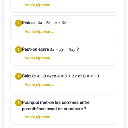
Voir la réponse →
Réduis :
.
6a - 2b - a + 5b
2
Voir la réponse →
Peut-on écrire
?
2x + 3y = 5xy
3
Voir la réponse →
Calcule
avec
et
.
A - B
A = 5 + 2x
B = x - 3
4
Voir la réponse →
Pourquoi met-on les sommes entre
5
parenthèses avant de soustraire ?
Voir la réponse →