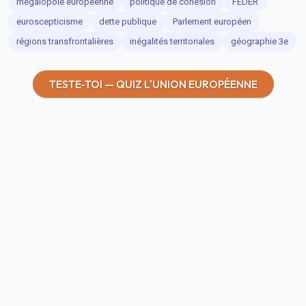
mégalopole européenne
politique de cohésion
FEDER
euroscepticisme
dette publique
Parlement européen
régions transfrontalières
inégalités territoriales
géographie 3e
TESTE-TOI — QUIZ L'UNION EUROPÉENNE