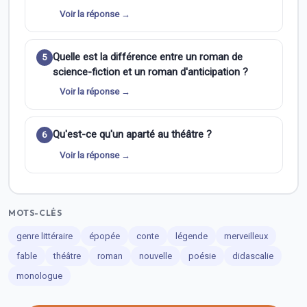
Voir la réponse →
Quelle est la différence entre un roman de
5
science-fiction et un roman d'anticipation ?
Voir la réponse →
Qu'est-ce qu'un aparté au théâtre ?
6
Voir la réponse →
MOTS-CLÉS
genre littéraire
épopée
conte
légende
merveilleux
fable
théâtre
roman
nouvelle
poésie
didascalie
monologue