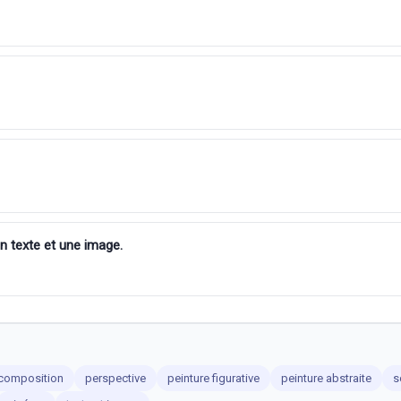
un texte et une image.
composition
perspective
peinture figurative
peinture abstraite
s