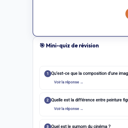
🎯 Mini-quiz de révision
Qu'est-ce que la composition d'une imag
1
Voir la réponse →
Quelle est la différence entre peinture fig
2
Voir la réponse →
Quel est le surnom du cinéma ?
3