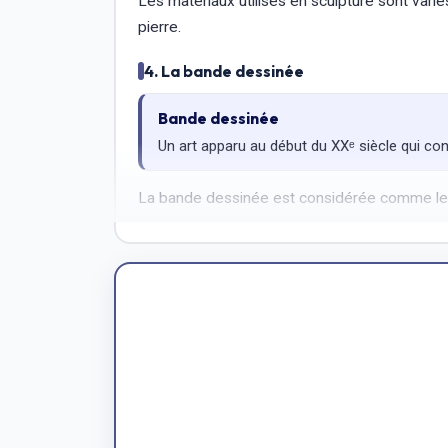
Les matériaux utilisés en sculpture sont varié
pierre.
4. La bande dessinée
Bande dessinée
Un art apparu au début du XXᵉ siècle qui con
La bande dessinée est considérée comme l