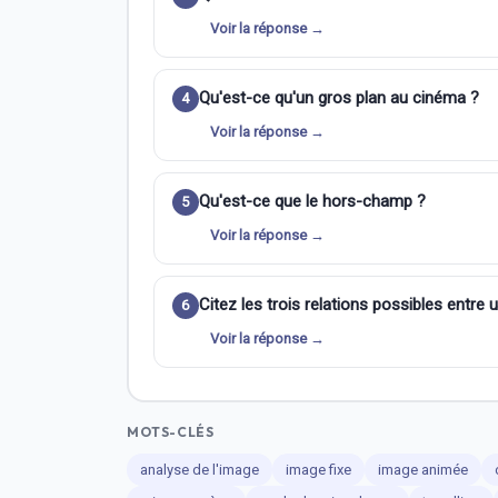
Voir la réponse →
Qu'est-ce qu'un gros plan au cinéma ?
4
Voir la réponse →
Qu'est-ce que le hors-champ ?
5
Voir la réponse →
Citez les trois relations possibles entre 
6
Voir la réponse →
MOTS-CLÉS
analyse de l'image
image fixe
image animée