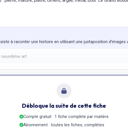
s : pierre, marbre, plâtre, ciment, argile, métal, bois. Le Grand Bo
siste à raconter une histoire en utilisant une juxtaposition d'image
e
neuvième art
.
Débloque la suite de cette fiche
Compte gratuit : 1 fiche complète par matière
Abonnement : toutes les fiches, complètes