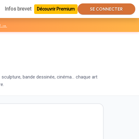
Infos brevet
SE CONNECTER
Découvrir Premium
e →
re, sculpture, bande dessinée, cinéma… chaque art
e.