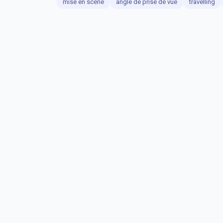
mise en scène
angle de prise de vue
travelling