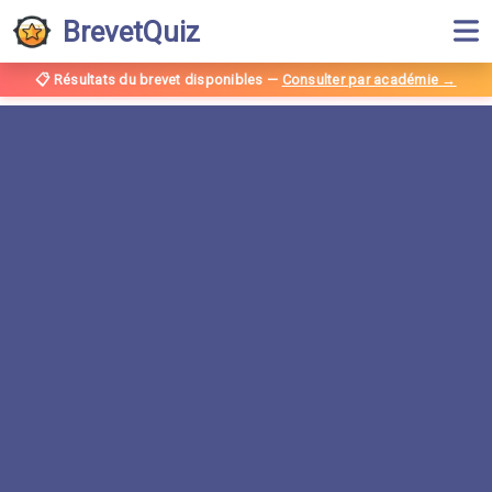
BrevetQuiz
📋 Résultats du brevet disponibles
—
Consulter par académie →